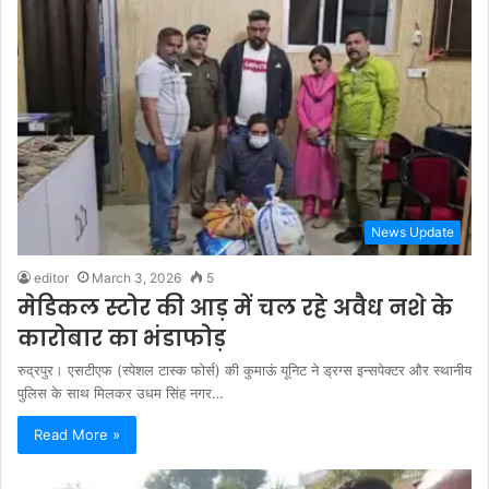
News Update
editor
March 3, 2026
5
मेडिकल स्टोर की आड़ में चल रहे अवैध नशे के
कारोबार का भंडाफोड़
रुद्रपुर। एसटीएफ (स्पेशल टास्क फोर्स) की कुमाऊं यूनिट ने ड्रग्स इन्सपेक्टर और स्थानीय
पुलिस के साथ मिलकर उधम सिंह नगर…
Read More »