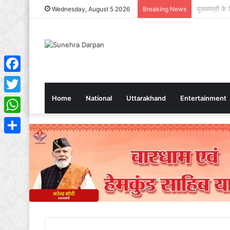
वैश्विक संस्क
Wednesday, August 5 2026
Breaking News
Facebook
Home
National
Uttarakhand
Entertainment
Twitter
WhatsApp
Share