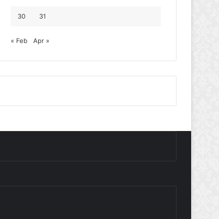
30
31
« Feb
Apr »