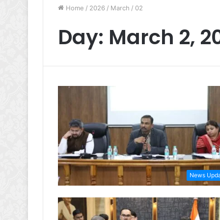
Home
/
2026
/
March
/
02
Day:
March 2, 2
News Upd