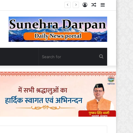
Log
Random
Sidebar
In
Article
Search
for