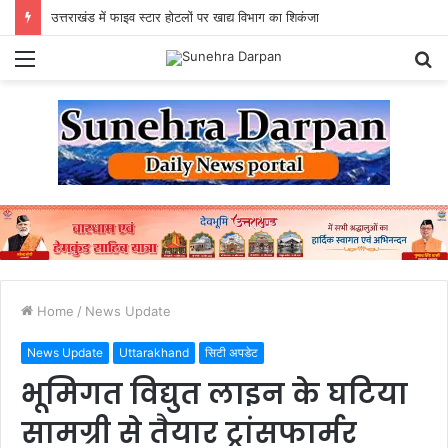
उत्तराखंड में फाइव स्टार होटलों पर खाद्य विभाग का शिकंजा
Menu
S
fo
Home
/
News Update
News Update
Uttarakhand
सिटी अपडेट
भूमिगत विद्युत लाइन के घटिया
सामग्री से तैयार ट्रांसफार्मर