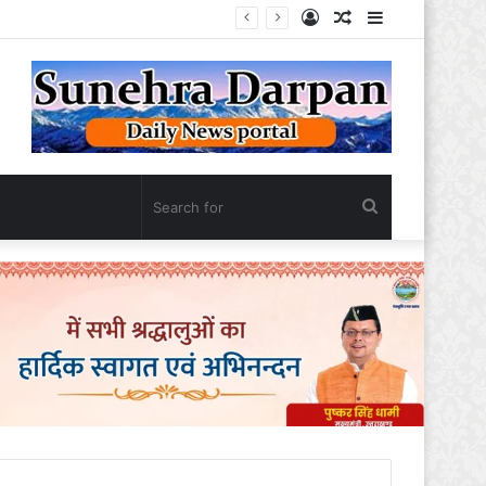
Log
Random
Sidebar
In
Article
Search
for