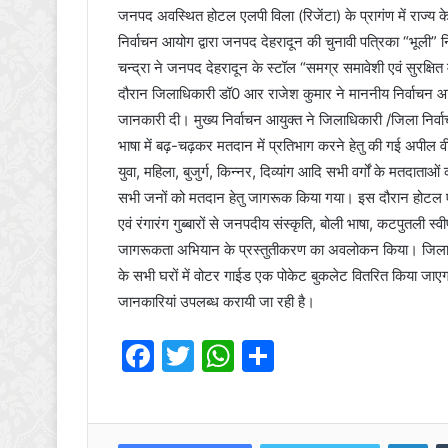
जनपद अवस्थित होटल एलपी विला (रिजेंटा) के प्रागंण में राज्य
निर्वाचन आयोग द्वारा जनपद देहरादून की चुनावी पत्रिका “भूली”
चन्द्रा ने जनपद देहरादून के स्टॉल “समग्र समावेशी एवं सुर
दौरान जिलाधिकारी डॉ0 आर राजेश कुमार ने माननीय निर्वाचन आय
जानकारी दी। मुख्य निर्वाचन आयुक्त ने जिलाधिकारी /जिला निर्
भाषा में बढ़-चढ़कर मतदान में प्रतिभाग करने हेतु की गई अपील व
युवा, महिला, बुजुर्ग, किन्नर, दिव्यांग आदि सभी वर्गों के मतदाता
सभी जनों को मतदान हेतु जागरूक किया गया। इस दौरान होटल एलपी 
एवं रंगारंग गुब्बारों से जनपदीय संस्कृति, बोली भाषा, कटपुतली स
जागरूकता अभियान के प्रस्तुतीकरण का अवलोकन किया। जिलाधिक
के सभी घरों में वोटर गाईड एक पोकेट बुकलेट वितरित किया जाए
जानकारियां उपलब्ध करायी जा रही है।
F
T
W
S
a
w
h
h
c
itt
at
ar
Lin