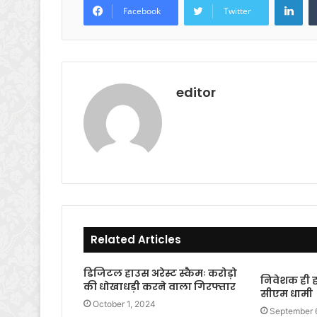
e
er
s
e
Facebook
Twitter
b
A
o
p
o
p
k
editor
Related Articles
डिजिटल हाउस अरेस्ट स्कैमः करोड़ो
निवेशक ही हमा
की धोखाधड़ी करने वाला गिरफ्तार
सीएम धामी
October 1, 2024
September 