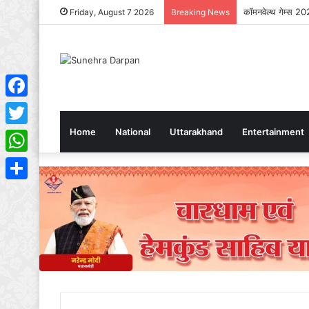
कॉमनवेल्थ गेम्स 202
Friday, August 7 2026
Breaking News
Facebook
Home
National
Uttarakhand
Entertainment
Twitter
WhatsApp
Share