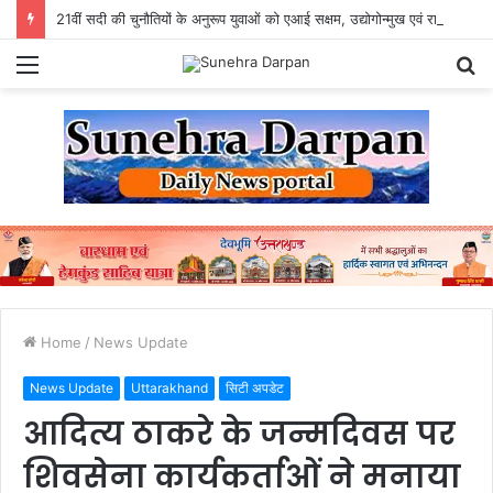
21वीं सदी की चुनौतियों के अनुरूप युवाओं को एआई सक्षम, उद्योगोन्मुख एवं राष्ट्र निर्माण के लिए तैयार करें विविः राज्यपाल
Menu
S
fo
Home
/
News Update
News Update
Uttarakhand
सिटी अपडेट
आदित्य ठाकरे के जन्मदिवस पर
शिवसेना कार्यकर्ताओं ने मनाया