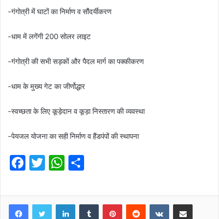
-गंगोत्री में घाटों का निर्माण व सौंदर्यीकरण
-धाम में लगेंगी 200 सोलर लाइट
-गंगोत्री की सभी सड़कों और पैदल मार्ग का पक्कीकरण
-धाम के मुख्य गेट का जीर्णोद्धार
-स्वच्छता के लिए कूड़ेदान व कूड़ा निस्तारण की व्यवस्था
-पेयजल योजना का सही निर्माण व हैंडपंपों की स्थापना
F
T
W
S
a
w
h
h
c
itt
at
ar
e
er
s
LinkedIn
e
Tumblr
Pinterest
Reddit
VKontakte
Share via Email