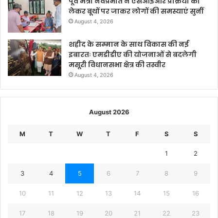
पूर्व मंत्री नवप्रभात ने एसआईआर प्रक्रिया को
लेकर बूथों पर जाकर लोगों की समस्याएं सुनीं
August 4, 2026
शहीद के सम्मान के साथ विकास की नई
इबारतः एमडीडीए की योजनाओं से बदलेगी
मसूरी विधानसभा क्षेत्र की तस्वीर
August 4, 2026
August 2026
M
T
W
T
F
S
S
1
2
3
4
5
6
7
8
9
10
11
12
13
14
15
16
17
18
19
20
21
22
23