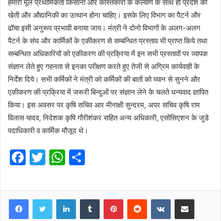
हमारी मूल प्रथामिकता किसानों और कास्तकारों के कल्याण के साथ ही प्रदेश की
खेती और औद्यानिकी का उत्थान होना चाहिए। इसके लिए विभाग का पैटर्न और
ढॉचा इसी अनुरूप प्रभावी बनाया जाय। मंत्री ने दोनो विभागों के अलग-अलग
पैटर्न के संघ और कार्मिकों के एकीकरण से सम्बन्धित प्रस्ताव भी प्राप्त किये तथा
सम्बन्धित अधिकारियों को एकीकरण की प्रक्रिया में इन सभी प्रस्तावों पर व्यापक
संज्ञान लेते हुए गहनता से इनका परीक्षण करते हुए तेजी से अग्रिम कार्यवाही के
निर्देश दिये। सभी कर्मिकों ने मंत्री को कर्मिकों की बातों को घ्यान से सुनने और
एकीकरण की प्रक्रिया में जरूरी बिन्दुओं पर संज्ञान लेने के चलते धन्यवाद ज्ञापित
किया। इस अवसर पर कृषि सचिव आर मीनाक्षी सुन्दरम, अपर सचिव कृषि राम
विलास यादव, निदेशक कृषि गौरीशंकर सहित अन्य अधिकारी, एसोसिएशन के जुडे
पदाधिकारी व कार्मिक मौजूद थे।
F
T
W
S
a
w
h
h
c
itt
at
ar
e
er
s
LinkedIn
e
Tumblr
Pinterest
Reddit
VKontakte
Share via Email
b
A
Print