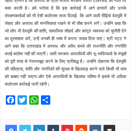
पहला प्रमाण है कि अपराध के प्रति भाजपा सरकार श्जीरो टॉलरेंसश् की नीति पर
काम करती है। हमे भरोसा है कि इस कार्रवाई में आगे हत्यारों और उनके
संरक्षणकर्ताओं को भी ऐसी कठोरतम सजा दिलाई कि आने वाली पीढ़ियां देवभूमि में
जेहाद और अपराध की मानसिकता रखने से भी तौबा करने लगें। उन्होंने कहा कि
जो लोग भी देवभूमि की शांति, सामाजिक सौहार्द और कानून व्यवस्था को चुनौती देने
का दुस्साहस करें, उन्हें उनकी ही भाषा में करारा जवाब दिया जाए। श्री भट्ट ने
आगे कहा कि उत्तराखंड में अपराध और अवैध कब्जे की राजनीति और रणनीति
कतई बर्दाश्त नहीं की जाएगी। धामी सरकार अपराधियों और भू-माफियाओं के मंसूबों
को पूरी तरह से नेस्तनाबूद करने के लिए प्रतिबद्ध है। उन्होंने दोहराया कि देवभूमि
की पवित्रता, शांति और नागरिकों की सुरक्षा से खिलवाड़ करने वाले किसी भी तत्व
को बख्शा नहीं जाएगा और ऐसे अपराधियों के खिलाफ भविष्य में इससे भी अधिक
कठोरतम कार्रवाई जारी रहेगी।
F
T
W
S
a
w
h
h
c
itt
at
ar
e
er
s
LinkedIn
e
Tumblr
Pinterest
Reddit
VKontakte
Share via Email