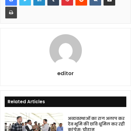
b
A
Print
o
p
o
p
k
editor
Related Articles
अव्यवस्थाओं का राग अलाप कर
देव भूमि की छवि धूमिल कर रही
कांग्रेसः चौहान